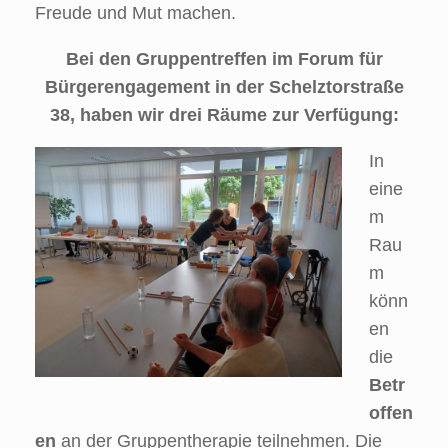
Freude und Mut machen.
Bei den Gruppentreffen im Forum für
Bürgerengagement in der Schelztorstraße
38, haben wir drei Räume zur Verfügung:
In
eine
m
Rau
m
könn
en
die
Betr
offen
en
an der Gruppentherapie teilnehmen. Die