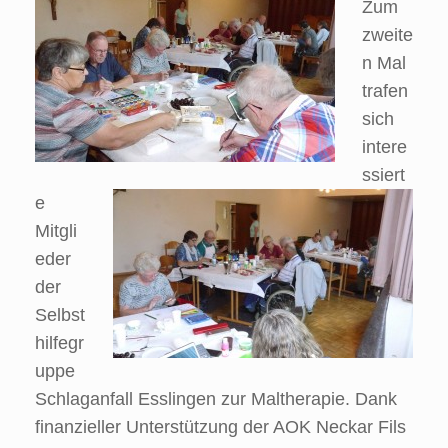
Zum
zweite
n Mal
trafen
sich
intere
ssiert
e
Mitgli
eder
der
Selbst
hilfegr
uppe
Schlaganfall Esslingen zur Maltherapie. Dank
finanzieller Unterstützung der AOK Neckar Fils